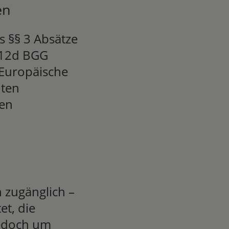
en
s §§ 3 Absätze
§ 12d BGG
 Europäische
nten
en
n zugänglich –
et, die
jedoch um